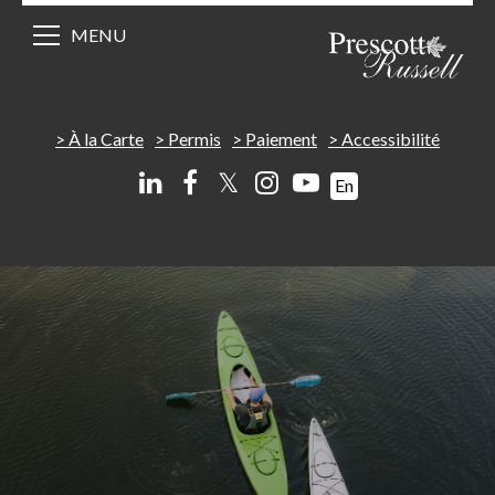
MENU
À la Carte
Permis
Paiement
Accessibilité
𝕏
En