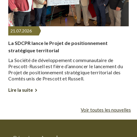
21.
07.
2026
La SDCPR lance le Projet de positionnement
L
stratégique territorial
2
La Société de développement communautaire de
L
Prescott-Russell est fière d’annoncer le lancement du
p
st
Projet de positionnement stratégique territorial des
p
é
Comtés unis de Prescott et Russell.
e
Lire la suite
Li
Voir toutes les nouvelles