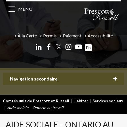
MENU
À la Carte
Permis
Paiement
Accessibilité
𝕏
En
Navigation secondaire
Comtés unis de Prescott et Russell
|
Habiter
|
Services sociaux
|
Aide sociale – Ontario au travail
AIDE
SOCIALE – ONTARIO AU