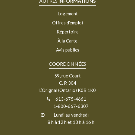
AUTRES
INFORMATIONS
Logement
Offres d’emploi
Répertoire
À la Carte
Avis publics
COORDONNÉES
59, rue Court
C. P. 304
L’Orignal (Ontario) K0B 1K0
613-675-4661
1-800-667-6307
Lundi au vendredi
8 h à 12 h et 13 h à 16 h