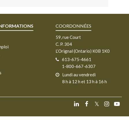
INFORMATIONS
COORDONNÉES
59, rue Court
C. P. 304
mploi
L’Orignal (Ontario) K0B 1K0
e
613-675-4661
1-800-667-6307
s
Lundi au vendredi
8 h à 12 h et 13 h à 16 h
𝕏