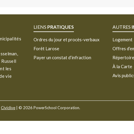
LIENS
PRATIQUES
AUTRES
nicipalités
Ordres du jour et procès-verbaux
Logement
Forêt Larose
Offres d’e
asselman,
Payer un constat d’infraction
Répertoir
 Russell
À la Carte
nt les
Avis public
de vie
r
Civiclive
| ©
2026 PowerSchool Corporation.