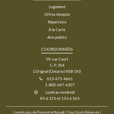
Logement
Offres d’emploi
Répertoire
À la Carte
Avis publics
COORDONNÉES
59, rue Court
C. P. 304
L’Orignal (Ontario) K0B 1K0
613-675-4661
1-800-667-6307
Lundi au vendredi
8 h à 12 h et 13 h à 16 h
Comtés unis de Prescott et Russell
| Tous Droits Réservés |