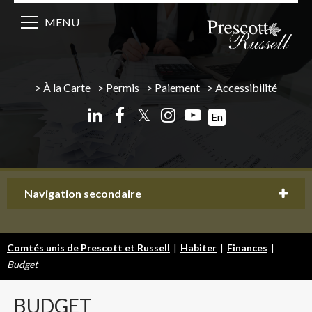
MENU
À la Carte
Permis
Paiement
Accessibilité
𝕏
En
Navigation secondaire
Comtés unis de Prescott et Russell
|
Habiter
|
Finances
|
Budget
BUDGET