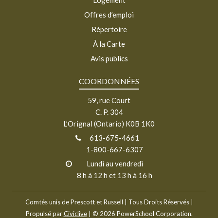
Offres d’emploi
Répertoire
À la Carte
Avis publics
COORDONNÉES
59, rue Court
C. P. 304
L’Orignal (Ontario) K0B 1K0
613-675-4661
1-800-667-6307
Lundi au vendredi
8 h à 12 h et 13 h à 16 h
Comtés unis de Prescott et Russell
| Tous Droits Réservés |
Propulsé par
Civiclive
| ©
2026 PowerSchool Corporation.