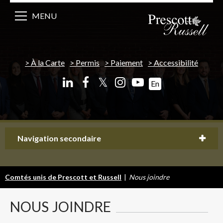
MENU
À la Carte
Permis
Paiement
Accessibilité
𝕏
En
Navigation secondaire
Comtés unis de Prescott et Russell
|
Nous joindre
NOUS
JOINDRE