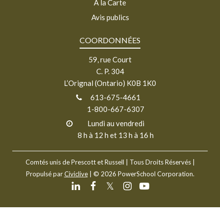
À la Carte
Avis publics
COORDONNÉES
59, rue Court
C. P. 304
L’Orignal (Ontario) K0B 1K0
613-675-4661
1-800-667-6307
Lundi au vendredi
8 h à 12 h et 13 h à 16 h
Comtés unis de Prescott et Russell
| Tous Droits Réservés |
Propulsé par
Civiclive
| ©
2026 PowerSchool Corporation.
𝕏