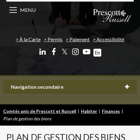
MENU
À la Carte
Permis
Paiement
Accessibilité
𝕏
En
Navigation secondaire
Comtés unis de Prescott et Russell
|
Habiter
|
Finances
|
Plan de gestion des biens
PLAN
DE GESTION DES BIENS