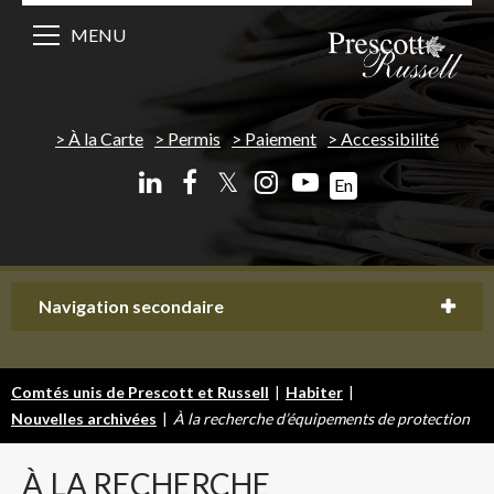
MENU
À la Carte
Permis
Paiement
Accessibilité
𝕏
En
Navigation secondaire
Comtés unis de Prescott et Russell
|
Habiter
|
Nouvelles archivées
|
À la recherche d’équipements de protection
À
LA RECHERCHE