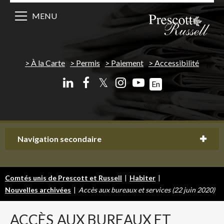
MENU
À la Carte
Permis
Paiement
Accessibilité
𝕏
En
Navigation secondaire
Comtés unis de Prescott et Russell
|
Habiter
|
Nouvelles archivées
|
Accès aux bureaux et services (22 juin 2020)
ACCÈS
AUX BUREAUX ET