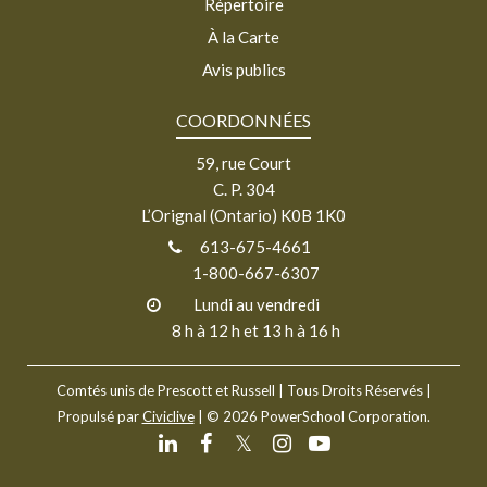
Répertoire
À la Carte
Avis publics
COORDONNÉES
59, rue Court
C. P. 304
L’Orignal (Ontario) K0B 1K0
613-675-4661
1-800-667-6307
Lundi au vendredi
8 h à 12 h et 13 h à 16 h
Comtés unis de Prescott et Russell
| Tous Droits Réservés |
Propulsé par
Civiclive
| ©
2026 PowerSchool Corporation.
𝕏