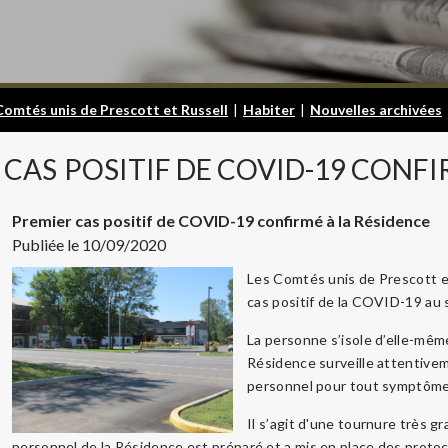
Comtés unis de Prescott et Russell
|
Habiter
|
Nouvelles archivées
CAS
POSITIF DE COVID-19 CONFI
Premier cas positif de COVID-19 confirmé à la Résidence
Publiée le 10/09/2020
Les Comtés unis de Prescott et
cas positif de la COVID-19 au 
La personne s’isole d’elle-même
Résidence surveille attentive
personnel pour tout symptôme
Il s’agit d'une tournure très 
personnel de la Résidence est préparé et a mis en place des protoc