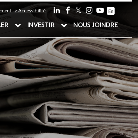
𝕏
ement
Accessibilité
En
LER
INVESTIR
NOUS JOINDRE