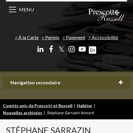
MENU
À la Carte
Permis
Paiement
Accessibilité
𝕏
En
Navigation secondaire
Comtés unis de Prescott et Russell
|
Habiter
|
Nouvelles archivées
|
Stéphane Sarrazin honoré
STÉPHANE
SARRAZIN