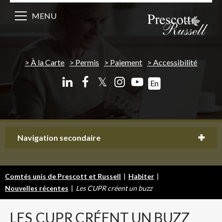
MENU
À la Carte
Permis
Paiement
Accessibilité
𝕏
En
Navigation secondaire
Comtés unis de Prescott et Russell
|
Habiter
|
Nouvelles récentes
|
Les CUPR créent un buzz
LES
CUPR CRÉENT UN BUZZ