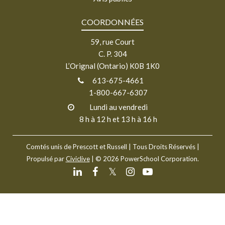
COORDONNÉES
59, rue Court
C. P. 304
L’Orignal (Ontario) K0B 1K0
613-675-4661
1-800-667-6307
Lundi au vendredi
8 h à 12 h et 13 h à 16 h
Comtés unis de Prescott et Russell
| Tous Droits Réservés |
Propulsé par
Civiclive
| ©
2026 PowerSchool Corporation.
𝕏