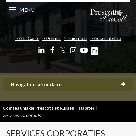
MENU
À la Carte
Permis
Paiement
Accessibilité
𝕏
En
Navigation secondaire
Comtés unis de Prescott et Russell
|
Habiter
|
Services corporatifs
SERVICES
CORPORATIFS