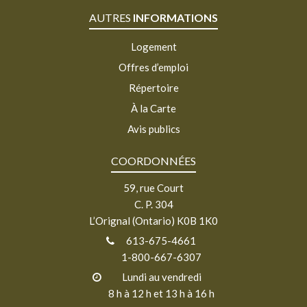
AUTRES
INFORMATIONS
Logement
Offres d’emploi
Répertoire
À la Carte
Avis publics
COORDONNÉES
59, rue Court
C. P. 304
L’Orignal (Ontario) K0B 1K0
613-675-4661
1-800-667-6307
Lundi au vendredi
8 h à 12 h et 13 h à 16 h