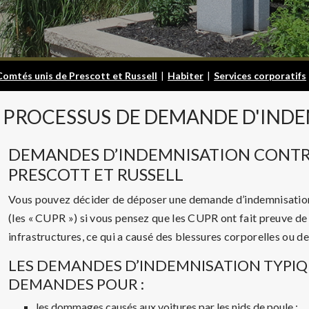
Comtés unis de Prescott et Russell
|
Habiter
|
Services corporatifs
PROCESSUS
DE DEMANDE D'IND
DEMANDES D’INDEMNISATION CONTRE
PRESCOTT ET RUSSELL
Vous pouvez décider de déposer une demande d’indemnisation 
(les « CUPR ») si vous pensez que les CUPR ont fait preuve de 
infrastructures, ce qui a causé des blessures corporelles ou 
LES DEMANDES D’INDEMNISATION TYPI
DEMANDES POUR :
les dommages causés aux voitures par les nids de poule ;