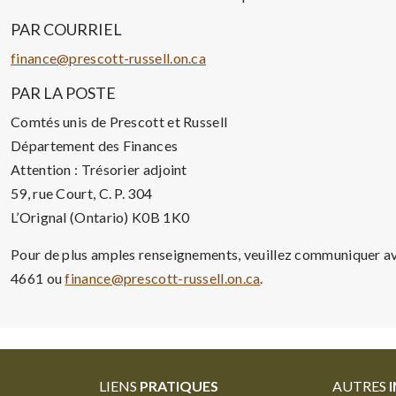
PAR COURRIEL
finance@prescott-russell.on.ca
PAR LA POSTE
Comtés unis de Prescott et Russell
Département des Finances
Attention : Trésorier adjoint
59, rue Court, C. P. 304
L’Orignal (Ontario) K0B 1K0
Pour de plus amples renseignements, veuillez communiquer a
4661 ou
finance@prescott-russell.on.ca
.
LIENS
PRATIQUES
AUTRES