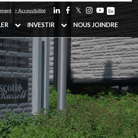
𝕏
ement
Accessibilité
En
LER
INVESTIR
NOUS JOINDRE