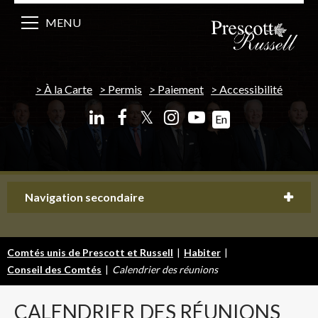
MENU
À la Carte
Permis
Paiement
Accessibilité
𝕏
En
Navigation secondaire
Comtés unis de Prescott et Russell
|
Habiter
|
Conseil des Comtés
|
Calendrier des réunions
CALENDRIER
DES RÉUNIONS