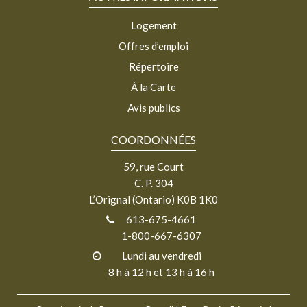
Logement
Offres d’emploi
Répertoire
À la Carte
Avis publics
COORDONNÉES
59, rue Court
C. P. 304
L’Orignal (Ontario) K0B 1K0
613-675-4661
1-800-667-6307
Lundi au vendredi
8 h à 12 h et 13 h à 16 h