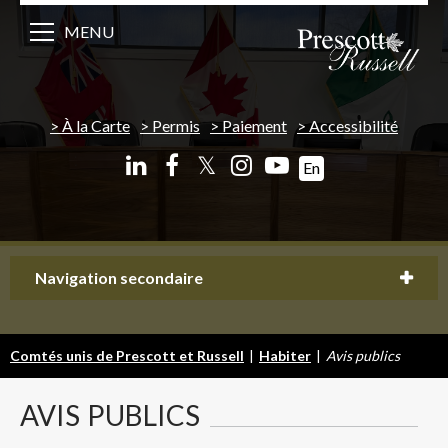
MENU
À la Carte
Permis
Paiement
Accessibilité
𝕏
En
Navigation secondaire
Comtés unis de Prescott et Russell
|
Habiter
|
Avis publics
AVIS
PUBLICS