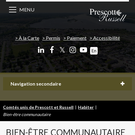
MENU
À la Carte
Permis
Paiement
Accessibilité
𝕏
En
Navigation secondaire
Comtés unis de Prescott et Russell
|
Habiter
|
Bien-être communautaire
BIEN-ÊTRE
COMMUNAUTAIRE