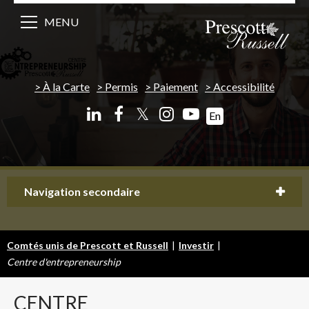
MENU
À la Carte
Permis
Paiement
Accessibilité
𝕏
En
Navigation secondaire
Comtés unis de Prescott et Russell
|
Investir
|
Centre d'entrepreneurship
CENTRE