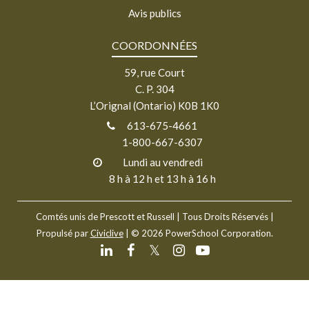
Avis publics
COORDONNÉES
59, rue Court
C. P. 304
L’Orignal (Ontario) K0B 1K0
613-675-4661
1-800-667-6307
Lundi au vendredi
8 h à 12 h et 13 h à 16 h
Comtés unis de Prescott et Russell
| Tous Droits Réservés |
Propulsé par
Civiclive
| ©
2026 PowerSchool Corporation.
𝕏